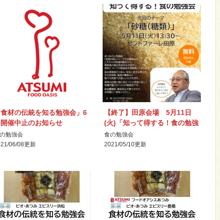
「食材の伝統を知る勉強会」6
【終了】田原会場 5月11日
月開催中止のお知らせ
(火)「知って得する！食の勉強
会」を開催します
の勉強会
食の勉強会
21/06/08
更新
2021/05/10
更新