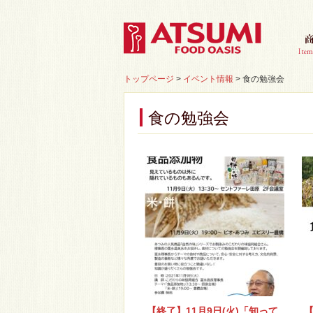
トップページ
>
イベント情報
>
食の勉強会
食の勉強会
【終了】11月9日(火)「知って
【