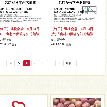
終了】浜松会場 4月14日
【終了】豊橋会場 4月13日
水)「食材の伝統を知る勉強
(火)「食材の伝統を知る勉強
会」開催
会」開催
の勉強会
食の勉強会
21/04/05
更新
2021/04/05
更新
...
4
5
6
7
8
...
»
最後 »