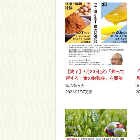
【終了】7月20日(火)「知って
得する！食の勉強会」を開催
します
食の勉強会
食
2021/07/07
更新
20