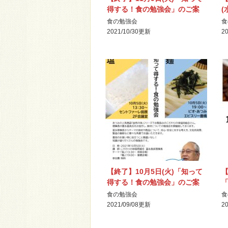
得する！食の勉強会」のご案
(
内
食の勉強会
食
2021/10/30
更新
20
【終了】10月5日(火)「知って
【
得する！食の勉強会」のご案
内
食の勉強会
食
2021/09/08
更新
20