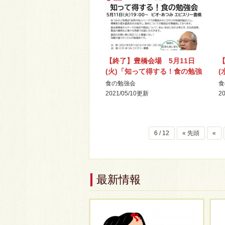
【終了】豊橋会場 5月11日
【
(火)「知って得する！食の勉強
(
会」を開催します
食の勉強会
食
2021/05/10
更新
20
6 / 12
« 先頭
«
最新情報