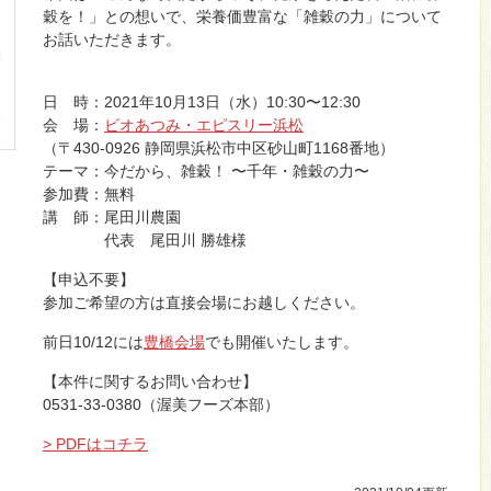
穀を！」との想いで、栄養価豊富な「雑穀の力」について
お話いただきます。
日 時：2021年10月13日（水）10:30〜12:30
会 場：
ビオあつみ・エピスリー浜松
（〒430-0926 静岡県浜松市中区砂山町1168番地）
テーマ：今だから、雑穀！ 〜千年・雑穀の力〜
参加費：無料
講 師：尾田川農園
代表 尾田川 勝雄様
【申込不要】
参加ご希望の方は直接会場にお越しください。
前日10/12には
豊橋会場
でも開催いたします。
【本件に関するお問い合わせ】
0531-33-0380（渥美フーズ本部）
> PDFはコチラ