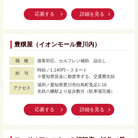
応募する
詳細を見る
豊穣屋（イオンモール豊川内）
職 種
接客対応、セルフレジ補助、品出し
時給／1,140円～スタート
給 与
※愛知県賃金に都度準ずる。交通費支給
場所／愛知県豊川市白鳥町兎足1-16
アクセス
名鉄八幡駅より徒歩数分（駐車場完備）
応募する
詳細を見る