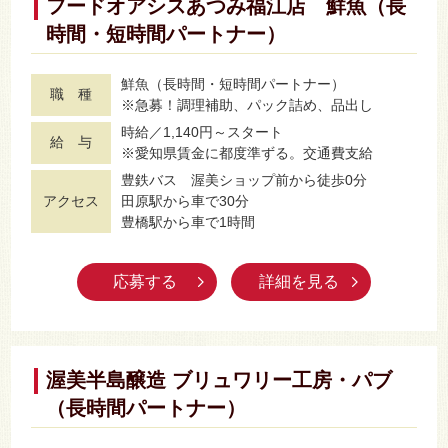
フードオアシスあつみ福江店 鮮魚（長
時間・短時間パートナー）
鮮魚（長時間・短時間パートナー）
職 種
※急募！調理補助、パック詰め、品出し
時給／1,140円～スタート
給 与
※愛知県賃金に都度準ずる。交通費支給
豊鉄バス 渥美ショップ前から徒歩0分
アクセス
田原駅から車で30分
豊橋駅から車で1時間
応募する
詳細を見る
渥美半島醸造 ブリュワリー工房・パブ
（長時間パートナー）