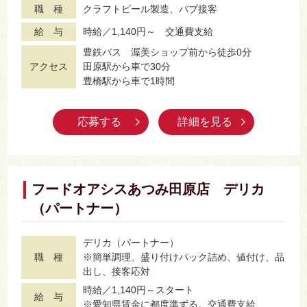
職 種
クラフトビール製造、パブ接客
給 与
時給／1,140円～ 交通費支給
豊鉄バス 渥美ショップ前から徒歩0分
アクセス
田原駅から車で30分
豊橋駅から車で1時間
応募する
詳細を見る
フードオアシスあつみ田原店 デリカ
（パートナー）
デリカ（パートナー）
職 種
※簡単調理、盛り付けパック詰め、値付け、品
出し、接客応対
時給／1,140円～スタート
給 与
※愛知県賃金に都度準ずる。交通費支給