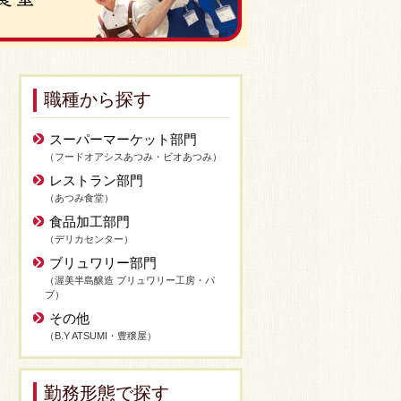
職種から探す
スーパーマーケット部門
（フードオアシスあつみ・ビオあつみ）
レストラン部門
（あつみ食堂）
食品加工部門
（デリカセンター）
ブリュワリー部門
（渥美半島醸造 ブリュワリー工房・パ
ブ）
その他
（B.Y ATSUMI・豊穣屋）
勤務形態で探す