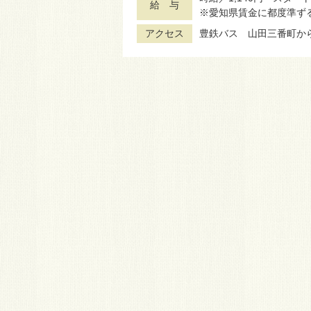
給 与
※愛知県賃金に都度準ず
アクセス
豊鉄バス 山田三番町か