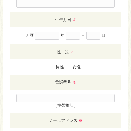
生年月日
※
西暦
年
月
日
性 別
※
男性
女性
電話番号
※
（携帯推奨）
メールアドレス
※