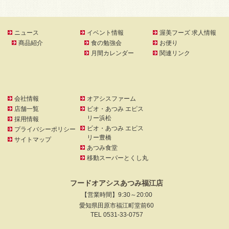
ニュース
イベント情報
渥美フーズ 求人情報
商品紹介
食の勉強会
お便り
月間カレンダー
関連リンク
会社情報
オアシスファーム
店舗一覧
ビオ・あつみ エピス
リー浜松
採用情報
ビオ・あつみ エピス
プライバシーポリシー
リー豊橋
サイトマップ
あつみ食堂
移動スーパーとくし丸
フードオアシスあつみ福江店
【営業時間】9:30～20:00
愛知県田原市福江町堂前60
TEL 0531-33-0757