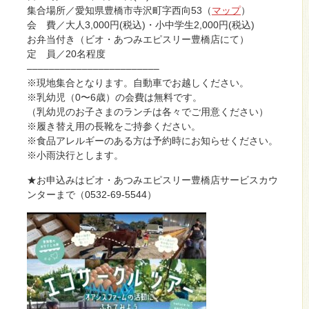
集合場所／愛知県豊橋市寺沢町字西向53（
マップ
）
会 費／大人3,000円(税込)・小中学生2,000円(税込)
お弁当付き（ビオ・あつみエピスリー豊橋店にて）
定 員／20名程度
–­­–­­–­­–­­–­­–­­–­­–­­–­­–­­–­­–­­–­­–­­–­­–­­–­­–­­–­­–­­–­­–­­–­­–
※現地集合となります。自動車でお越しください。
※乳幼児（0〜6歳）の会費は無料です。
（乳幼児のお子さまのランチは各々でご用意ください）
※履き替え用の長靴をご持参ください。
※食品アレルギーのある方は予約時にお知らせください。
※小雨決行とします。
★お申込みはビオ・あつみエピスリー豊橋店サービスカウ
ンターまで（0532-69-5544）