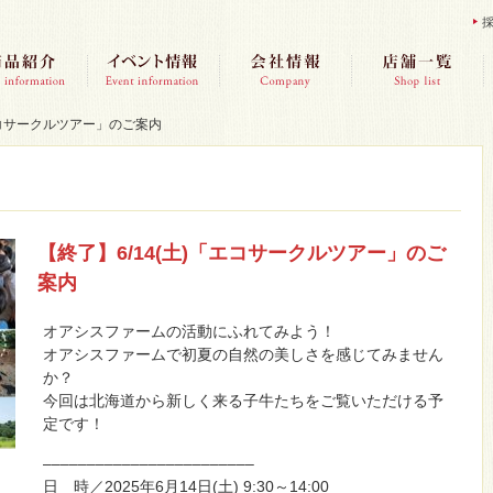
「エコサークルツアー」のご案内
【終了】6/14(土)「エコサークルツアー」のご
案内
オアシスファームの活動にふれてみよう！
オアシスファームで初夏の自然の美しさを感じてみません
か？
今回は北海道から新しく来る子牛たちをご覧いただける予
定です！
–­­–­­–­­–­­–­­–­­–­­–­­–­­–­­–­­–­­–­­–­­–­­–­­–­­–­­–­­–­­–­­–­­–­­–
日 時／2025年6月14日(土) 9:30～14:00