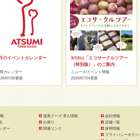
8月のイベントカレンダー
9/19㈯「エコサークルツアー
（特別版）」のご案内
間カレンダー
ニュース
/
イベント情報
26/07/30
更新
2026/07/24
更新
報
渥美フーズ 求人情報
会社情報
会
お便り
店舗一覧
ンダー
関連リンク
採用情報
プライバシーポリシ