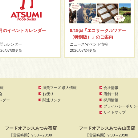
8月のイベントカレンダー
9/19㈯「エコサークルツアー
（特別版）」のご案内
間カレンダー
ニュース
/
イベント情報
26/07/30
更新
2026/07/24
更新
報
渥美フーズ 求人情報
会社情報
会
お便り
店舗一覧
ンダー
関連リンク
採用情報
プライバシーポリシ
サイトマップ
フードオアシスあつみ宿店
フードオアシスあつみ山田店
【営業時間】9:30～20:00
【営業時間】9:30～20:00