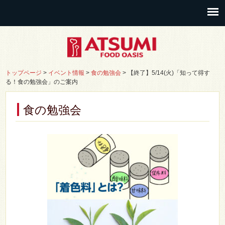
トップページ
>
イベント情報
>
食の勉強会
>
【終了】5/14(火)「知って得す
る！食の勉強会」のご案内
食の勉強会