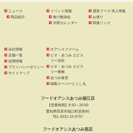
ニュース
イベント情報
渥美フーズ 求人情報
商品紹介
食の勉強会
お便り
月間カレンダー
関連リンク
会社情報
オアシスファーム
店舗一覧
ビオ・あつみ エピス
リー浜松
採用情報
ビオ・あつみ エピス
プライバシーポリシー
リー豊橋
サイトマップ
あつみ食堂
移動スーパーとくし丸
フードオアシスあつみ福江店
【営業時間】9:30～20:00
愛知県田原市福江町堂前60
TEL 0531-33-0757
フードオアシスあつみ宿店