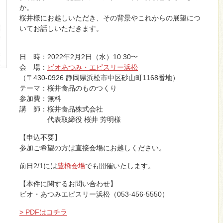
か。
桜井様にお越しいただき、その背景やこれからの展望につ
いてお話しいただきます。
日 時：2022年2月2日（水）10:30〜
会 場：
ビオあつみ・エピスリー浜松
（〒430-0926 静岡県浜松市中区砂山町1168番地）
テーマ：桜井食品のものつくり
参加費：無料
講 師：桜井食品株式会社
代表取締役 桜井 芳明様
【申込不要】
参加ご希望の方は直接会場にお越しください。
前日2/1には
豊橋会場
でも開催いたします。
【本件に関するお問い合わせ】
ビオ・あつみエピスリー浜松（053-456-5550）
> PDFはコチラ